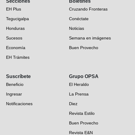
Secciones
Boletines
EH Plus
Cruzando Fronteras
Tegucigalpa
Conéctate
Honduras
Noticias
Sucesos
Semana en imágenes
Economía
Buen Provecho
EH Trámites
Opinión
Suscríbete
Grupo OPSA
EH Verifica
Beneficio
El Heraldo
Fotogalerías
Ingresar
La Prensa
Deportes
Notificaciones
Diez
Videos
Revista Estilo
Hondureños en el mundo
Buen Provecho
Revista E&N