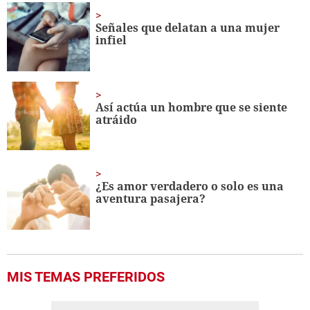
1
minute,
Señales que delatan a una mujer
41
infiel
seconds
Así actúa un hombre que se siente
atráido
¿Es amor verdadero o solo es una
aventura pasajera?
MIS TEMAS PREFERIDOS