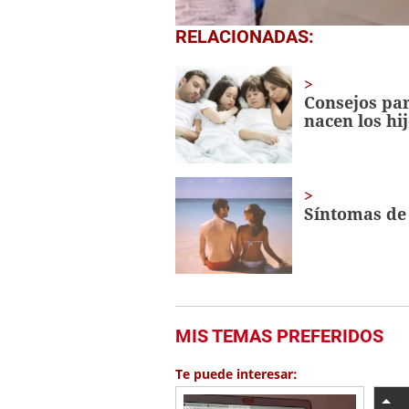
0
RELACIONADAS:
seconds
of
1
minute,
Consejos par
56
nacen los hi
seconds
Volume
0%
Síntomas de 
MIS TEMAS PREFERIDOS
Te puede interesar: