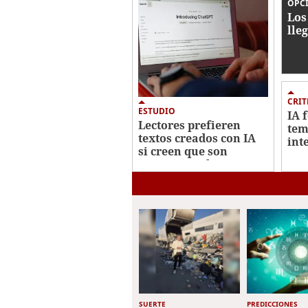
OPC
Los
lle
CRIT
ESTUDIO
IA 
Lectores prefieren
tem
textos creados con IA
int
si creen que son
escritas por humanos
SUERTE
PREDICCIONES