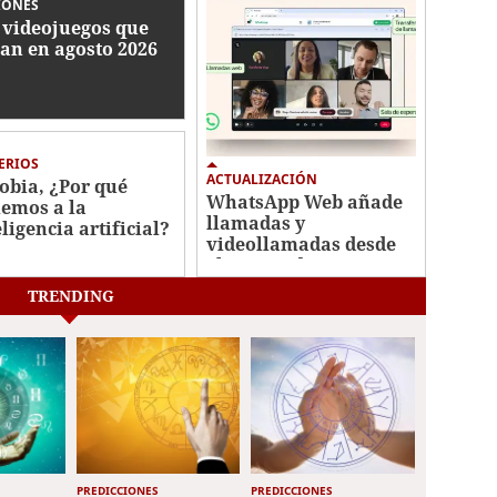
IONES
 videojuegos que
gan en agosto 2026
ERIOS
ACTUALIZACIÓN
fobia, ¿Por qué
WhatsApp Web añade
emos a la
llamadas y
eligencia artificial?
videollamadas desde
el navegador
TRENDING
PREDICCIONES
PREDICCIONES