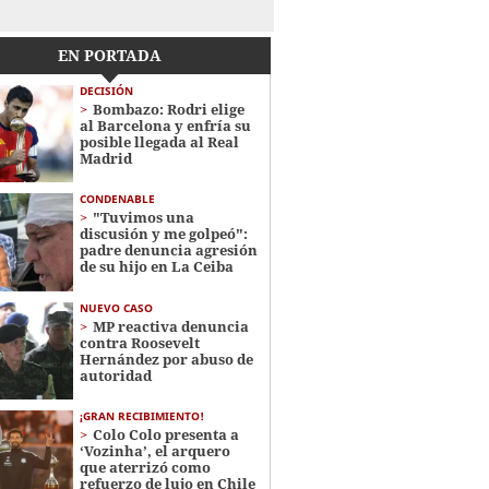
EN PORTADA
DECISIÓN
Bombazo: Rodri elige
al Barcelona y enfría su
posible llegada al Real
Madrid
CONDENABLE
"Tuvimos una
discusión y me golpeó":
padre denuncia agresión
de su hijo en La Ceiba
NUEVO CASO
MP reactiva denuncia
contra Roosevelt
Hernández por abuso de
autoridad
¡GRAN RECIBIMIENTO!
Colo Colo presenta a
‘Vozinha’, el arquero
que aterrizó como
refuerzo de lujo en Chile