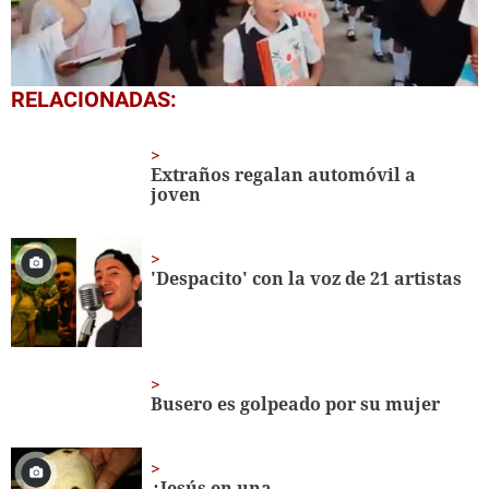
0
RELACIONADAS:
seconds
of
1
minute,
Extraños regalan automóvil a
56
joven
seconds
'Despacito' con la voz de 21 artistas
Busero es golpeado por su mujer
¿Jesús en una