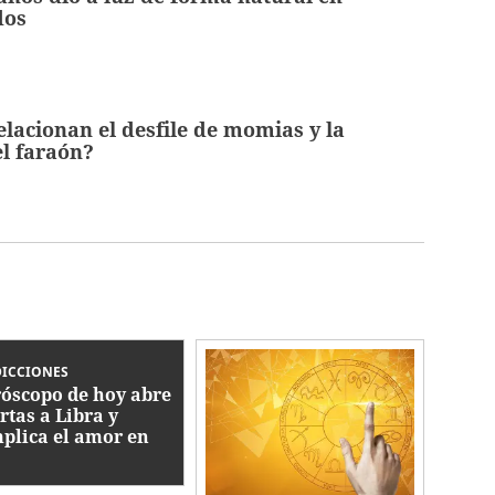
dos
elacionan el desfile de momias y la
l faraón?
DICCIONES
óscopo de hoy abre
rtas a Libra y
plica el amor en
inis