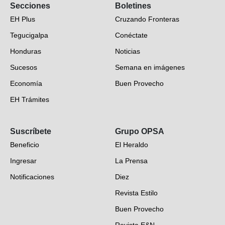
Secciones
Boletines
EH Plus
Cruzando Fronteras
Tegucigalpa
Conéctate
Honduras
Noticias
Sucesos
Semana en imágenes
Economía
Buen Provecho
EH Trámites
Opinión
Suscríbete
Grupo OPSA
EH Verifica
Beneficio
El Heraldo
Fotogalerías
Ingresar
La Prensa
Deportes
Notificaciones
Diez
Videos
Revista Estilo
Hondureños en el mundo
Buen Provecho
Revista E&N