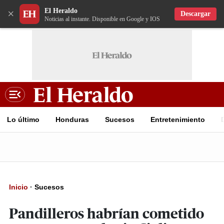
El Heraldo
×
Descargar
Noticias al instante. Disponible en Google y IOS
Lo último
Honduras
Sucesos
Entretenimiento
Inicio
·
Sucesos
Pandilleros habrían cometido