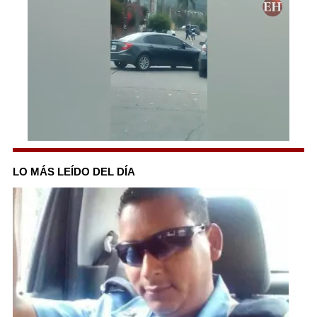
0
seconds
of
LO MÁS LEÍDO DEL DÍA
24
seconds