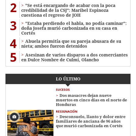
2
"Se está encargando de acabar con la poca
credibilidad de la CSJ": Maribel Espinoza
cuestiona el regreso de JOH
3
"Estaba perdiendo el habla, no podía caminar":
doña Josefa murió carbonizada en su casa en
Cortés
4
Abuela permitía que su pareja abusara de su
nieta; ambos fueron detenidos
5
Asesinan de varios disparos a dos comerciantes
en Dulce Nombre de Culmí, Olancho
LO ÚLTIMO
SUCESOS
Dos masacres dejan nueve
muertos en cinco días en el norte de
Honduras
RESIGNACIÓN
​​​​Desconsuelo, llanto y dolor entre
familiares de anciana de 96 años
que murió carbonizada en Cortés