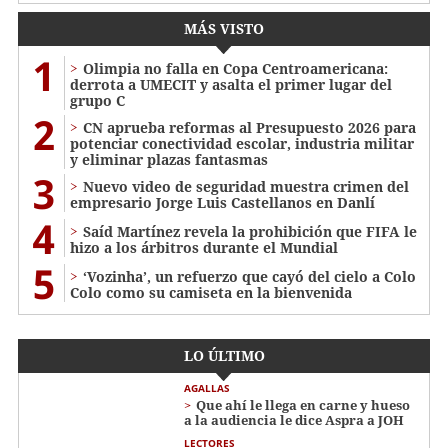
MÁS VISTO
1
Olimpia no falla en Copa Centroamericana:
derrota a UMECIT y asalta el primer lugar del
grupo C
2
CN aprueba reformas al Presupuesto 2026 para
potenciar conectividad escolar, industria militar
y eliminar plazas fantasmas
3
Nuevo video de seguridad muestra crimen del
empresario Jorge Luis Castellanos en Danlí
4
Saíd Martínez revela la prohibición que FIFA le
hizo a los árbitros durante el Mundial
5
‘Vozinha’, un refuerzo que cayó del cielo a Colo
Colo como su camiseta en la bienvenida
LO ÚLTIMO
AGALLAS
Que ahí le llega en carne y hueso
a la audiencia le dice Aspra a JOH
LECTORES