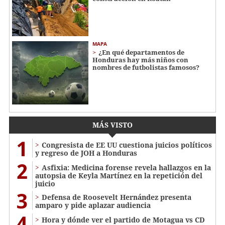
MAPA
¿En qué departamentos de
Honduras hay más niños con
nombres de futbolistas famosos?
MÁS VISTO
1
Congresista de EE UU cuestiona juicios políticos
y regreso de JOH a Honduras
2
Asfixia: Medicina forense revela hallazgos en la
autopsia de Keyla Martínez en la repetición del
juicio
3
Defensa de Roosevelt Hernández presenta
amparo y pide aplazar audiencia
4
Hora y dónde ver el partido de Motagua vs CD