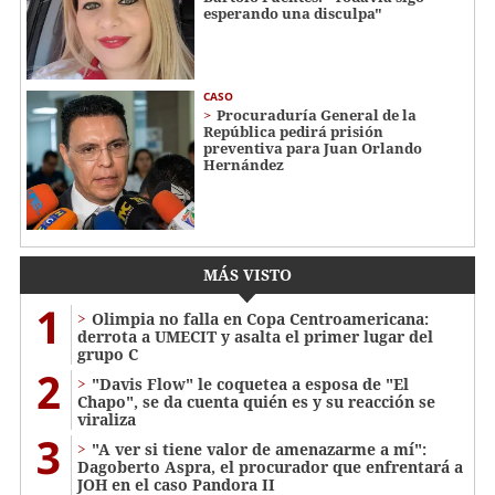
esperando una disculpa"
CASO
Procuraduría General de la
República pedirá prisión
preventiva para Juan Orlando
Hernández
MÁS VISTO
1
Olimpia no falla en Copa Centroamericana:
derrota a UMECIT y asalta el primer lugar del
grupo C
2
"Davis Flow" le coquetea a esposa de "El
Chapo", se da cuenta quién es y su reacción se
viraliza
3
"A ver si tiene valor de amenazarme a mí":
Dagoberto Aspra, el procurador que enfrentará a
JOH en el caso Pandora II