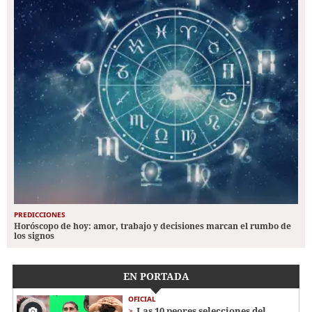
PREDICCIONES
Horóscopo de hoy: amor, trabajo y decisiones marcan el rumbo de
los signos
EN PORTADA
OFICIAL
Las 10 peores selecciones del