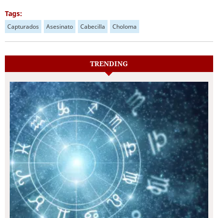
Tags:
Capturados
Asesinato
Cabecilla
Choloma
TRENDING