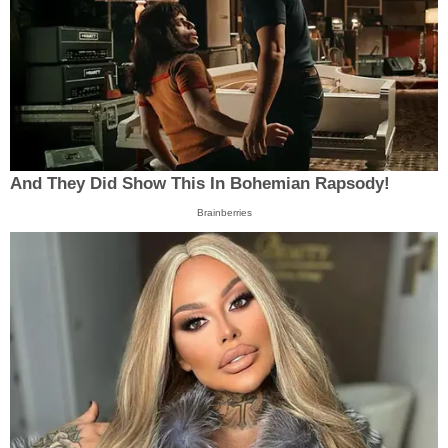
And They Did Show This In Bohemian Rapsody!
Brainberries