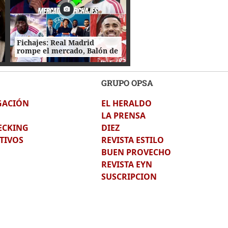
Fichajes: Real Madrid
rompe el mercado, Balón de
Oro rechaza a Florentino
para ir al Barça y catrachos
son noticia
GRUPO OPSA
GACIÓN
EL HERALDO
LA PRENSA
ECKING
DIEZ
TIVOS
REVISTA ESTILO
BUEN PROVECHO
REVISTA EYN
SUSCRIPCION