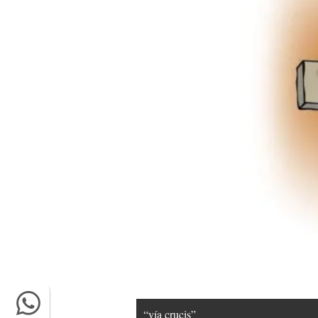
“vía crucis”