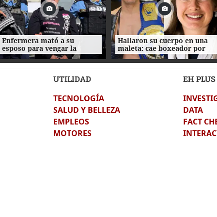
Enfermera mató a su
Hallaron su cuerpo en una
esposo para vengar la
maleta: cae boxeador por
muerte de su amante:
crimen de misionera
crimen en la Centroamérica
Elisabeth Ross
Oeste
UTILIDAD
EH PLUS
TECNOLOGÍA
INVESTI
SALUD Y BELLEZA
DATA
EMPLEOS
FACT CH
MOTORES
INTERAC