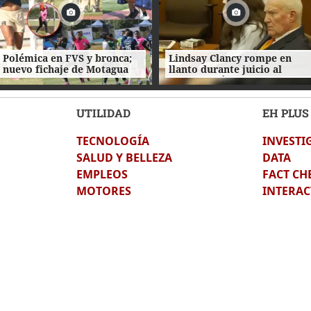
Polémica en FVS y bronca;
Lindsay Clancy rompe en
nuevo fichaje de Motagua
llanto durante juicio al
preocupa y festejo ante
escuchar cómo intentaron
Juticalpa FC
salvar a su bebé
UTILIDAD
EH PLUS
TECNOLOGÍA
INVESTI
SALUD Y BELLEZA
DATA
EMPLEOS
FACT CH
MOTORES
INTERAC