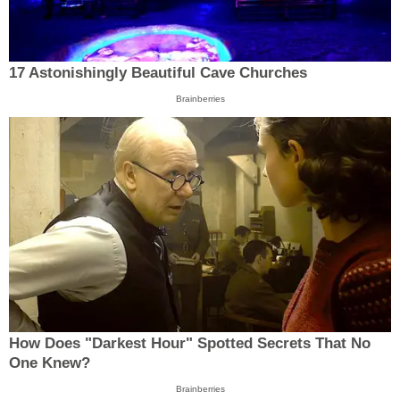
17 Astonishingly Beautiful Cave Churches
Brainberries
How Does "Darkest Hour" Spotted Secrets That No
One Knew?
Brainberries