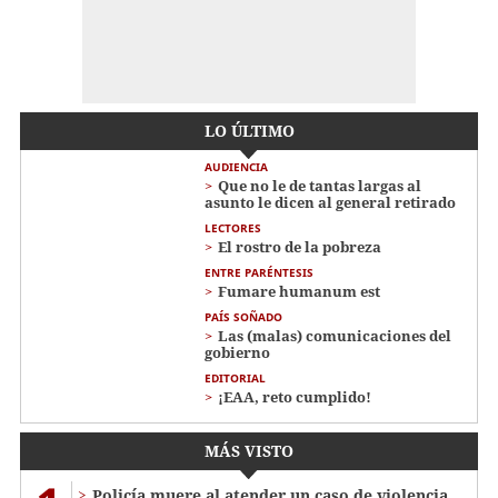
LO ÚLTIMO
AUDIENCIA
Que no le de tantas largas al
asunto le dicen al general retirado
LECTORES
El rostro de la pobreza
ENTRE PARÉNTESIS
Fumare humanum est
PAÍS SOÑADO
Las (malas) comunicaciones del
gobierno
EDITORIAL
¡EAA, reto cumplido!
MÁS VISTO
Policía muere al atender un caso de violencia