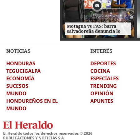
Motagua vs FAS: barra
salvadoreña denuncia lo
que le hicieron y, ¿quién es
la bella chica?
NOTICIAS
INTERÉS
HONDURAS
DEPORTES
TEGUCIGALPA
COCINA
ECONOMIA
ESPECIALES
SUCESOS
TRENDING
MUNDO
OPINIÓN
HONDUREÑOS EN EL
APUNTES
MUNDO
El Heraldo todos los derechos reservados ©
2026
PUBLICACIONES Y NOTICIAS S.A.