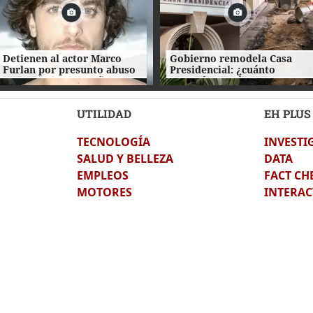
Detienen al actor Marco
Gobierno remodela Casa
Furlan por presunto abuso
Presidencial: ¿cuánto
sexual contra un niño
gastarán y qué trabajos se
autista de 5 años
hacen?
UTILIDAD
EH PLUS
TECNOLOGÍA
INVESTI
SALUD Y BELLEZA
DATA
EMPLEOS
FACT CH
MOTORES
INTERAC