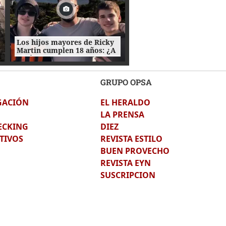
Los hijos mayores de Ricky
Martin cumplen 18 años: ¿A
quién se parecen?
GRUPO OPSA
GACIÓN
EL HERALDO
LA PRENSA
ECKING
DIEZ
TIVOS
REVISTA ESTILO
BUEN PROVECHO
REVISTA EYN
SUSCRIPCION