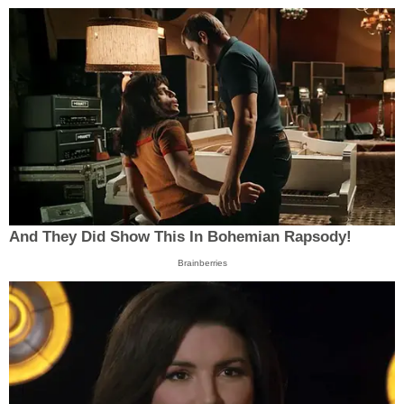
And They Did Show This In Bohemian Rapsody!
Brainberries