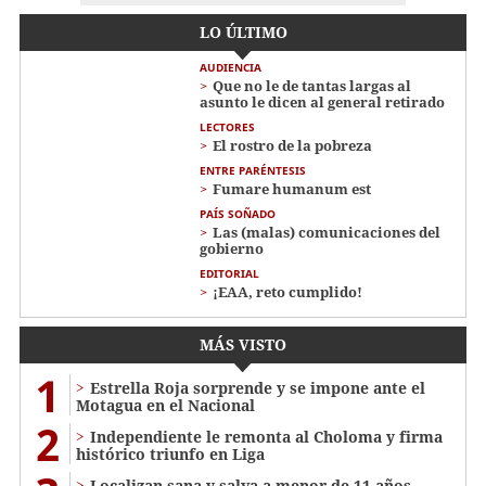
LO ÚLTIMO
AUDIENCIA
Que no le de tantas largas al
asunto le dicen al general retirado
LECTORES
El rostro de la pobreza
ENTRE PARÉNTESIS
Fumare humanum est
PAÍS SOÑADO
Las (malas) comunicaciones del
gobierno
EDITORIAL
¡EAA, reto cumplido!
MÁS VISTO
1
Estrella Roja sorprende y se impone ante el
Motagua en el Nacional
2
Independiente le remonta al Choloma y firma
histórico triunfo en Liga
Localizan sana y salva a menor de 11 años