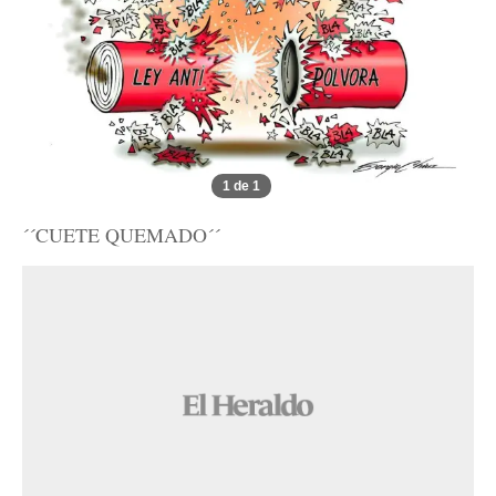
1 de 1
´´CUETE QUEMADO´´