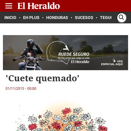
INICIO
EH PLUS
HONDURAS
SUCESOS
TEGUCIGALPA
'Cuete quemado'
01/11/2015 - 00:00