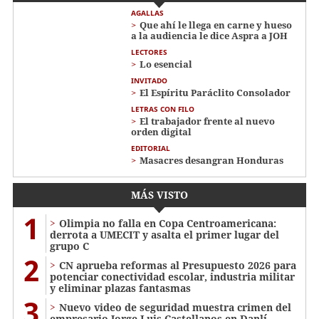
AGALLAS
Que ahí le llega en carne y hueso
a la audiencia le dice Aspra a JOH
LECTORES
Lo esencial
INVITADO
El Espíritu Paráclito Consolador
LETRAS CON FILO
El trabajador frente al nuevo
orden digital
EDITORIAL
Masacres desangran Honduras
MÁS VISTO
1
Olimpia no falla en Copa Centroamericana:
derrota a UMECIT y asalta el primer lugar del
grupo C
2
CN aprueba reformas al Presupuesto 2026 para
potenciar conectividad escolar, industria militar
y eliminar plazas fantasmas
3
Nuevo video de seguridad muestra crimen del
empresario Jorge Luis Castellanos en Danlí