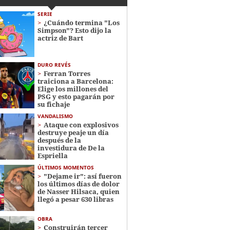
SERIE
¿Cuándo termina "Los
Simpson"? Esto dijo la
actriz de Bart
DURO REVÉS
Ferran Torres
traiciona a Barcelona:
Elige los millones del
PSG y esto pagarán por
su fichaje
VANDALISMO
Ataque con explosivos
destruye peaje un día
después de la
investidura de De la
Espriella
ÚLTIMOS MOMENTOS
"Dejame ir": así fueron
los últimos días de dolor
de Nasser Hilsaca, quien
llegó a pesar 630 libras
OBRA
Construirán tercer