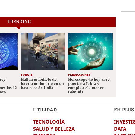
TRENDING
SUERTE
PREDICCIONES
hoy:
Hallan un billete de
Horóscopo de hoy abre
lotería millonario en un
puertas a Libra y
ara los 12
basurero de Italia
complica el amor en
iaco
Géminis
UTILIDAD
EH PLUS
TECNOLOGÍA
INVESTI
SALUD Y BELLEZA
DATA