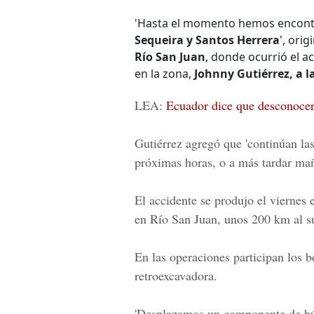
'Hasta el momento hemos encont
Sequeira y Santos Herrera
', orig
Río San Juan
, donde ocurrió el a
en la zona,
Johnny Gutiérrez, a la
LEA:
Ecuador dice que desconocerá
Gutiérrez agregó que 'continúan las
próximas horas, o a más tardar mañ
El accidente se produjo el viernes
en Río San Juan
, unos 200 km al s
En las operaciones participan los b
retroexcavadora.
'Desplazamos un componente de bús