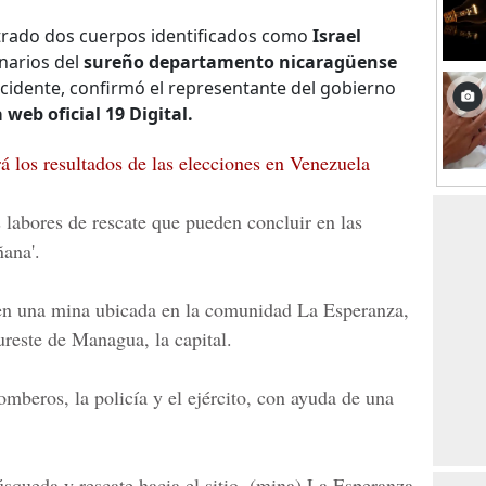
rado dos cuerpos identificados como
Israel
inarios del
sureño departamento nicaragüense
ccidente, confirmó el representante del gobierno
 web oficial 19 Digital.
 los resultados de las elecciones en Venezuela
 labores de rescate que pueden concluir en las
ana'.
 en una mina ubicada en l
a comunidad La Esperanza,
ureste de Managua, la capital.
omberos, la policía y el ejército, con ayuda de una
queda y rescate hacia el sitio, (mina) La Esperanza