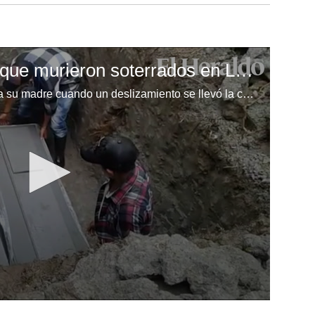
Sepultan a menores que murieron soterrados en La Paz
Los dos menores murieron junto a su madre cuando un deslizamiento se llevó la casa donde habitaban en la aldea Santa Ana, La Paz.