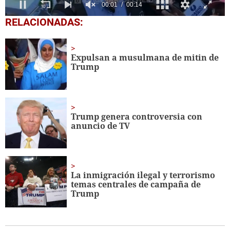
0
RELACIONADAS:
seconds
of
14
seconds
Expulsan a musulmana de mitin de
Trump
Trump genera controversia con
anuncio de TV
La inmigración ilegal y terrorismo
temas centrales de campaña de
Trump