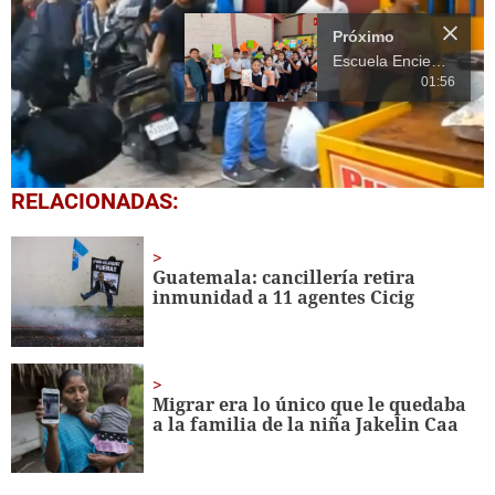
Próximo
Escuela Enciende una Luz recibe cuadernos Quick, gracias a la Maratón del Saber
01:56
0
RELACIONADAS:
seconds
of
14
seconds
Guatemala: cancillería retira
inmunidad a 11 agentes Cicig
Migrar era lo único que le quedaba
a la familia de la niña Jakelin Caa