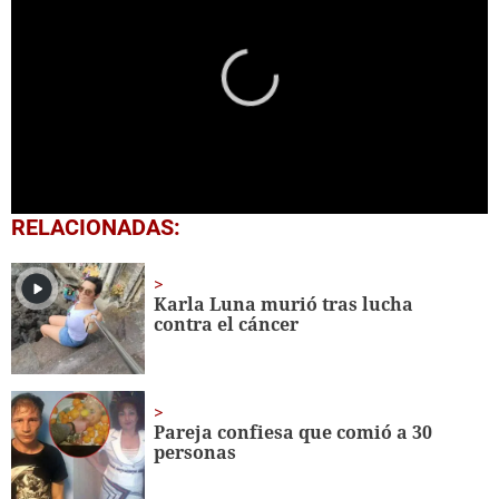
0
RELACIONADAS:
seconds
of
1
minute,
Karla Luna murió tras lucha
1
contra el cáncer
second
Pareja confiesa que comió a 30
personas