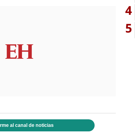
4
5
rme al canal de noticias