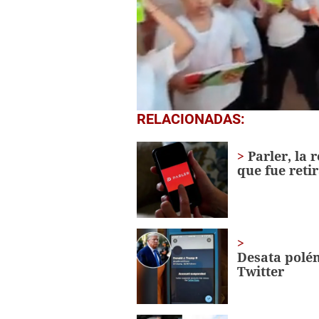
0
RELACIONADAS:
seconds
of
1
Parler, la 
minute,
que fue reti
56
seconds
Volume
0%
Desata polé
Twitter