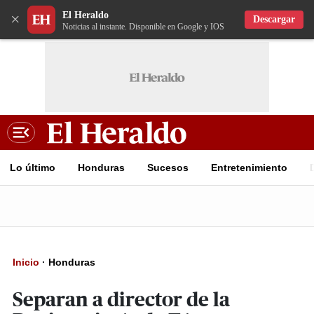
El Heraldo
×
Descargar
Noticias al instante. Disponible en Google y IOS
Lo último
Honduras
Sucesos
Entretenimiento
Inicio
·
Honduras
Separan a director de la