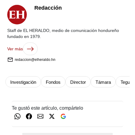
Redacción
Staff de EL HERALDO, medio de comunicación hondureño
fundado en 1979.
Ver más
redaccion@elheraldo.hn
Investigación
Fondos
Director
Támara
Teguci
Te gustó este artículo, compártelo