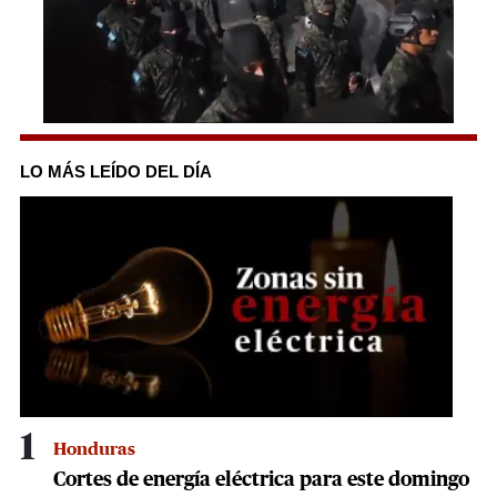
0
seconds
of
LO MÁS LEÍDO DEL DÍA
32
seconds
1
Honduras
Cortes de energía eléctrica para este domingo