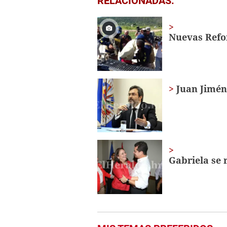
RELACIONADAS:
seconds
of
29
seconds
Volume
Nuevas Refor
0%
Juan Jimén
Gabriela se 