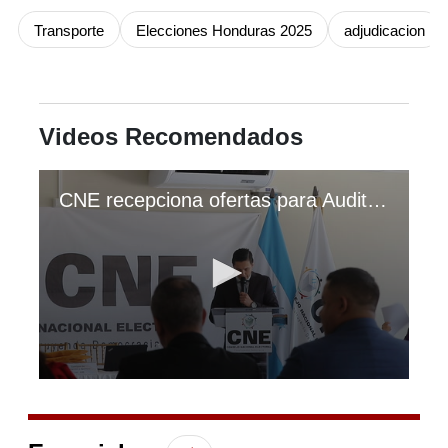
Transporte
Elecciones Honduras 2025
adjudicacion
Videos Recomendados
CNE recepciona ofertas para Auditoría Electoral
0
seconds
of
40