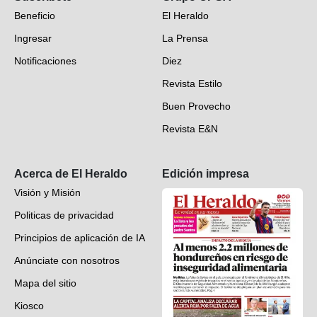
Beneficio
El Heraldo
Fotogalerías
Ingresar
La Prensa
Deportes
Notificaciones
Diez
Videos
Revista Estilo
Hondureños en el mundo
Buen Provecho
Revista E&N
Suscripción
Acerca de El Heraldo
Edición impresa
Visión y Misión
Politicas de privacidad
Principios de aplicación de IA
Anúnciate con nosotros
Mapa del sitio
Kiosco