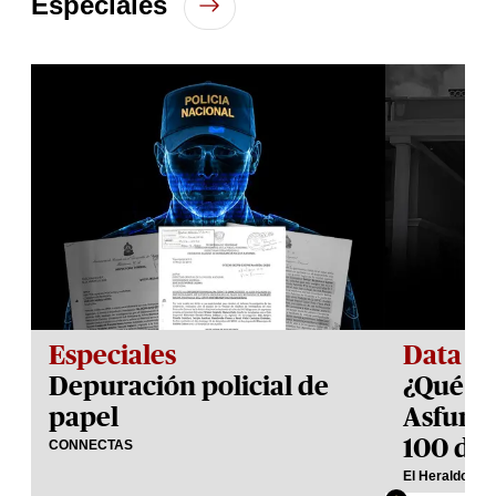
Especiales
seconds
Especiales
Data
Depuración policial de
¿Qué h
papel
Asfura 
100 día
CONNECTAS
El Heraldo Plu