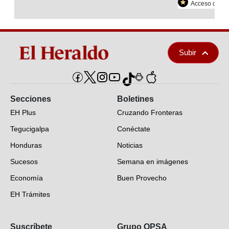
Acceso con re
Subir
Secciones
Boletines
EH Plus
Cruzando Fronteras
Tegucigalpa
Conéctate
Honduras
Noticias
Sucesos
Semana en imágenes
Economía
Buen Provecho
EH Trámites
Opinión
Suscríbete
Grupo OPSA
EH Verifica