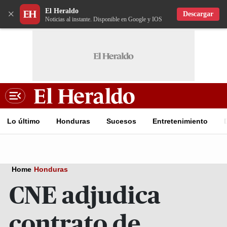
El Heraldo
×
Descargar
Noticias al instante. Disponible en Google y IOS
Lo último
Honduras
Sucesos
Entretenimiento
Home
Honduras
CNE adjudica
contrato de