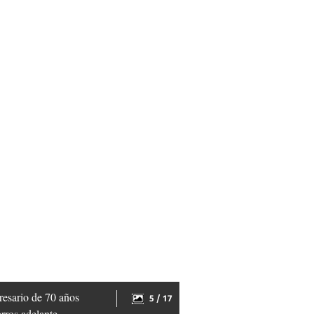
presario de 70 años
5 / 17
rros adelante.