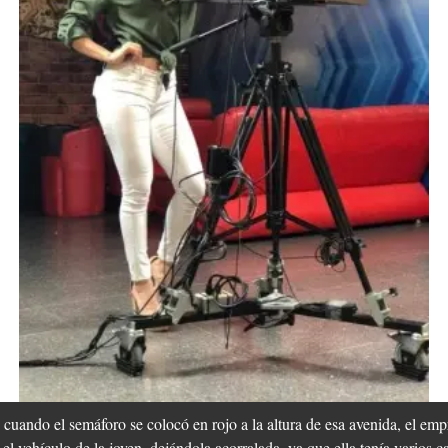
 cuando el semáforo se colocó en rojo a la altura de esa avenida, el em
l vehículo de la joven, dejándola acorralada, ya que ella tenía varios ca