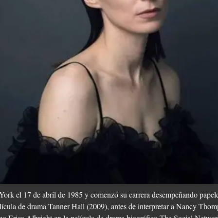
ork el 17 de abril de 1985 y comenzó su carrera desempeñando papele
película de drama Tanner Hall (2009), antes de interpretar a Nancy Tho
mo Erica Albright en la película de drama biográfico The Social Netwo