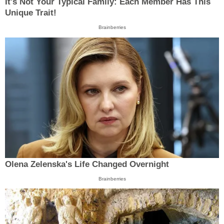
It's Not Your Typical Family: Each Member Has This
Unique Trait!
Brainberries
Olena Zelenska's Life Changed Overnight
Brainberries