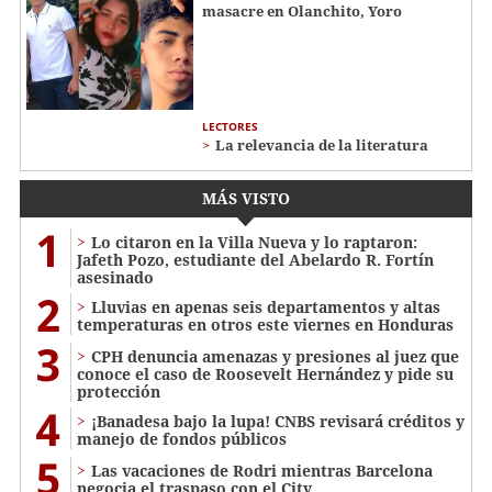
masacre en Olanchito, Yoro
LECTORES
La relevancia de la literatura
MÁS VISTO
1
Lo citaron en la Villa Nueva y lo raptaron:
Jafeth Pozo, estudiante del Abelardo R. Fortín
asesinado
2
Lluvias en apenas seis departamentos y altas
temperaturas en otros este viernes en Honduras
3
CPH denuncia amenazas y presiones al juez que
conoce el caso de Roosevelt Hernández y pide su
protección
4
¡Banadesa bajo la lupa! CNBS revisará créditos y
manejo de fondos públicos
5
Las vacaciones de Rodri mientras Barcelona
negocia el traspaso con el City