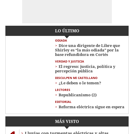
LO ÚLTIMO
ODIADA
Dice una dirigente de Libre que
Shirley es “la más odiada” por la
base refundidora en Cortés
VERDAD Y JUSTICIA
El regreso: justicia, política y
percepción pública
DISCULPEN MI CASTELLANO
¿Le deben o le temen?
LECTORES
Republicanismo (2)
EDITORIAL
Reforma eléctrica sigue en espera
MÁS VISTO
Lluvias con tormentas eléctricas y altas