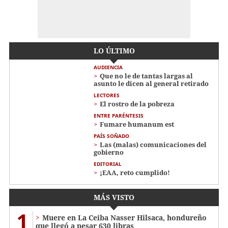
LO ÚLTIMO
AUDIENCIA
Que no le de tantas largas al
asunto le dicen al general retirado
LECTORES
El rostro de la pobreza
ENTRE PARÉNTESIS
Fumare humanum est
PAÍS SOÑADO
Las (malas) comunicaciones del
gobierno
EDITORIAL
¡EAA, reto cumplido!
MÁS VISTO
1
Muere en La Ceiba Nasser Hilsaca, hondureño
que llegó a pesar 630 libras