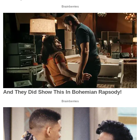
Brainberries
And They Did Show This In Bohemian Rapsody!
Brainberries