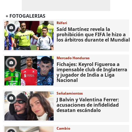
+ FOTOGALERIAS
Réferi
Saíd Martínez revela la
prohibición que FIFA le hizo a
los árbitros durante el Mundial
Mercado Honduras
Fichajes: Keyrol Figueroa a
impensable club de Inglaterra
y jugador de India a Liga
Nacional
Señalamientos
J Balvin y Valentina Ferrer:
acusaciones de infidelidad
desatan escándalo
Cambio