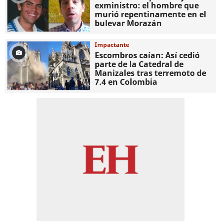
exministro: el hombre que
murió repentinamente en el
bulevar Morazán
Impactante
Escombros caían: Así cedió
parte de la Catedral de
Manizales tras terremoto de
7.4 en Colombia