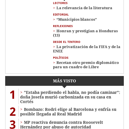
LECTORES
La relevancia de la literatura
EDITORIAL
“Municipios blancos”
REFLEXIONES
Honran y prestigian a Honduras
(13)
DESDE EL TINTERO
La privatización de la FIFA y de la
ENEE
POLÍTICOS
Recetan otro premio diplomático
para un cuadro de Libre
MÁS VISTO
1
"Estaba perdiendo el habla, no podía caminar":
doña Josefa murió carbonizada en su casa en
Cortés
2
Bombazo: Rodri elige al Barcelona y enfría su
posible llegada al Real Madrid
3
MP reactiva denuncia contra Roosevelt
Hernández por abuso de autoridad