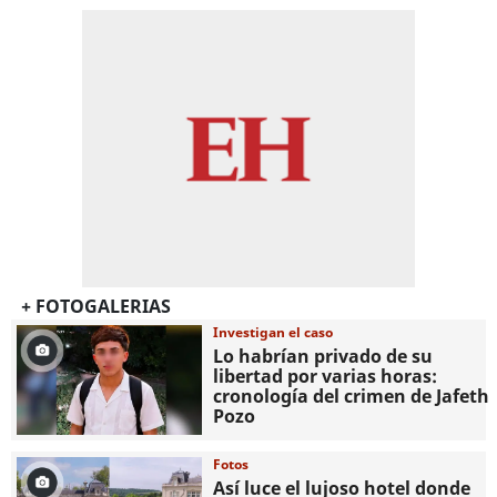
+ FOTOGALERIAS
Investigan el caso
Lo habrían privado de su
libertad por varias horas:
cronología del crimen de Jafeth
Pozo
Fotos
Así luce el lujoso hotel donde