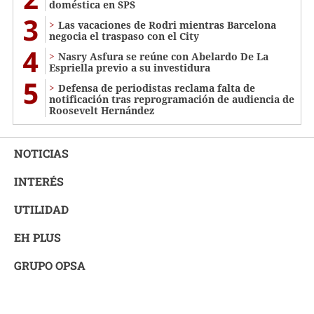
doméstica en SPS
3
Las vacaciones de Rodri mientras Barcelona
negocia el traspaso con el City
4
Nasry Asfura se reúne con Abelardo De La
Espriella previo a su investidura
5
Defensa de periodistas reclama falta de
notificación tras reprogramación de audiencia de
Roosevelt Hernández
NOTICIAS
INTERÉS
UTILIDAD
EH PLUS
GRUPO OPSA