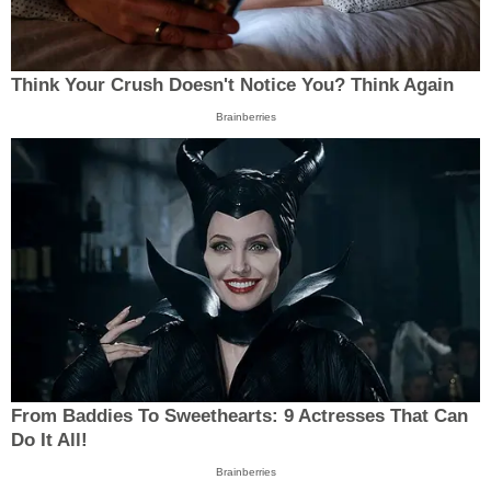
Think Your Crush Doesn't Notice You? Think Again
Brainberries
From Baddies To Sweethearts: 9 Actresses That Can
Do It All!
Brainberries