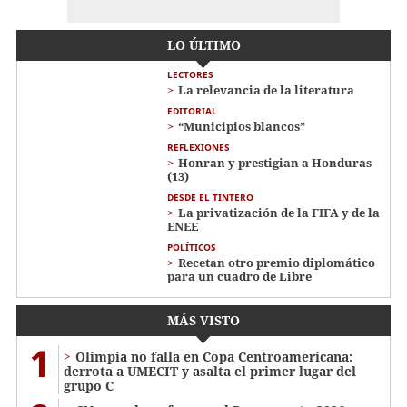
LO ÚLTIMO
LECTORES
La relevancia de la literatura
EDITORIAL
“Municipios blancos”
REFLEXIONES
Honran y prestigian a Honduras
(13)
DESDE EL TINTERO
La privatización de la FIFA y de la
ENEE
POLÍTICOS
Recetan otro premio diplomático
para un cuadro de Libre
MÁS VISTO
1
Olimpia no falla en Copa Centroamericana:
derrota a UMECIT y asalta el primer lugar del
grupo C