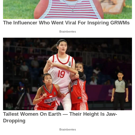
The Influencer Who Went Viral For Inspiring GRWMs
Brainberries
Tallest Women On Earth — Their Height Is Jaw-
Dropping
Brainberries