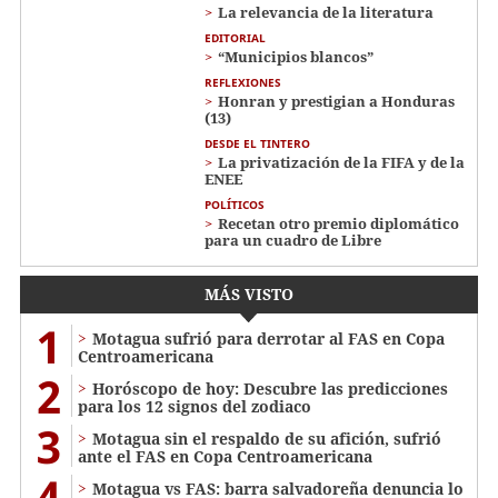
La relevancia de la literatura
EDITORIAL
“Municipios blancos”
REFLEXIONES
Honran y prestigian a Honduras
(13)
DESDE EL TINTERO
La privatización de la FIFA y de la
ENEE
POLÍTICOS
Recetan otro premio diplomático
para un cuadro de Libre
MÁS VISTO
1
Motagua sufrió para derrotar al FAS en Copa
Centroamericana
2
Horóscopo de hoy: Descubre las predicciones
para los 12 signos del zodiaco
3
Motagua sin el respaldo de su afición, sufrió
ante el FAS en Copa Centroamericana
4
Motagua vs FAS: barra salvadoreña denuncia lo