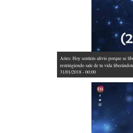
Aries: Hoy sentirás alivio porque se li
restringiendo sale de tu vida liberándot
31/01/2018 - 00:00