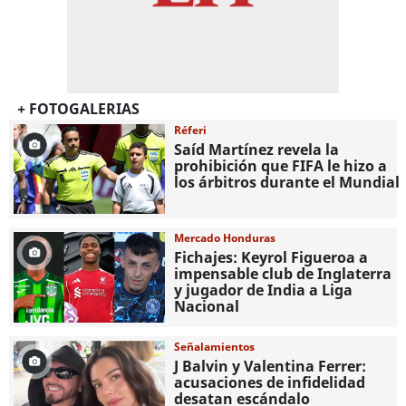
+ FOTOGALERIAS
Réferi
Saíd Martínez revela la
prohibición que FIFA le hizo a
los árbitros durante el Mundial
Mercado Honduras
Fichajes: Keyrol Figueroa a
impensable club de Inglaterra
y jugador de India a Liga
Nacional
Señalamientos
J Balvin y Valentina Ferrer:
acusaciones de infidelidad
desatan escándalo