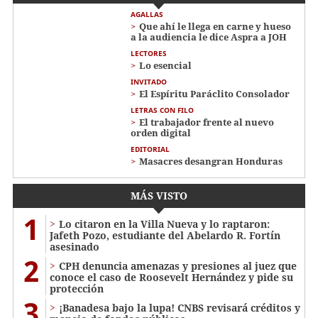
AGALLAS
Que ahí le llega en carne y hueso
a la audiencia le dice Aspra a JOH
LECTORES
Lo esencial
INVITADO
El Espíritu Paráclito Consolador
LETRAS CON FILO
El trabajador frente al nuevo
orden digital
EDITORIAL
Masacres desangran Honduras
MÁS VISTO
1
Lo citaron en la Villa Nueva y lo raptaron:
Jafeth Pozo, estudiante del Abelardo R. Fortín
asesinado
2
CPH denuncia amenazas y presiones al juez que
conoce el caso de Roosevelt Hernández y pide su
protección
3
¡Banadesa bajo la lupa! CNBS revisará créditos y