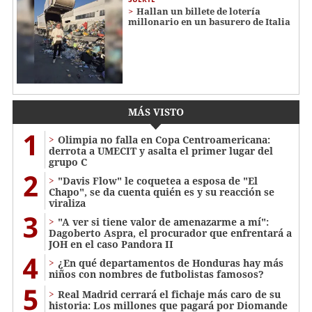
Hallan un billete de lotería
millonario en un basurero de Italia
MÁS VISTO
1
Olimpia no falla en Copa Centroamericana:
derrota a UMECIT y asalta el primer lugar del
grupo C
2
"Davis Flow" le coquetea a esposa de "El
Chapo", se da cuenta quién es y su reacción se
viraliza
3
"A ver si tiene valor de amenazarme a mí":
Dagoberto Aspra, el procurador que enfrentará a
JOH en el caso Pandora II
4
¿En qué departamentos de Honduras hay más
niños con nombres de futbolistas famosos?
5
Real Madrid cerrará el fichaje más caro de su
historia: Los millones que pagará por Diomande