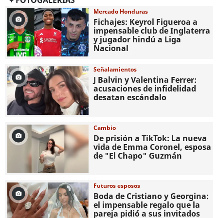
+ FOTOGALERIAS
Mercado Honduras
Fichajes: Keyrol Figueroa a
impensable club de Inglaterra
y jugador hindú a Liga
Nacional
Señalamientos
J Balvin y Valentina Ferrer:
acusaciones de infidelidad
desatan escándalo
Cambio
De prisión a TikTok: La nueva
vida de Emma Coronel, esposa
de "El Chapo" Guzmán
Futuros esposos
Boda de Cristiano y Georgina:
el impensable regalo que la
pareja pidió a sus invitados