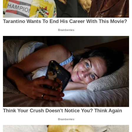
Tarantino Wants To End His Career With This Movie?
Brainberries
Think Your Crush Doesn't Notice You? Think Again
Brainberries