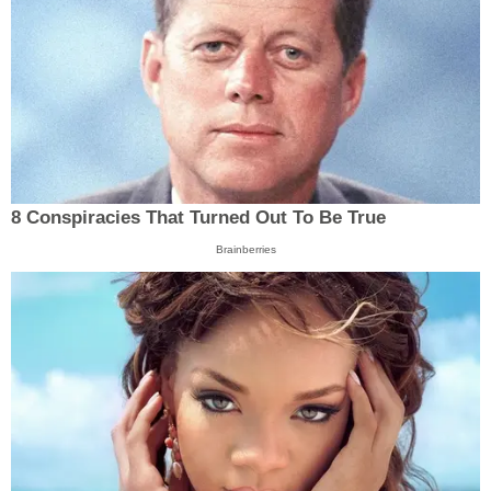
8 Conspiracies That Turned Out To Be True
Brainberries