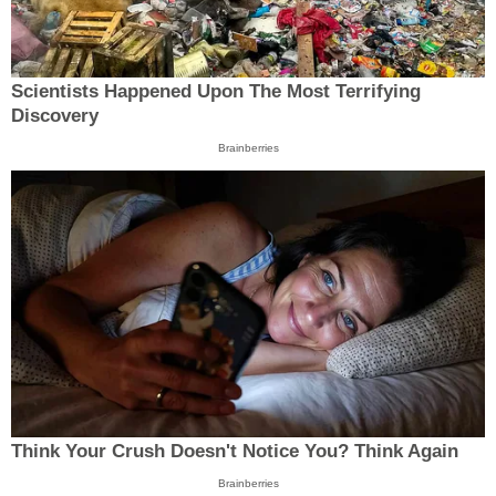
Scientists Happened Upon The Most Terrifying
Discovery
Brainberries
Think Your Crush Doesn't Notice You? Think Again
Brainberries