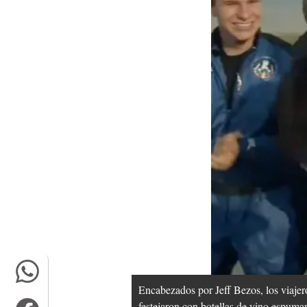
Encabezados por Jeff Bezos, los viajeros
festejaron con botellas de vino espuma