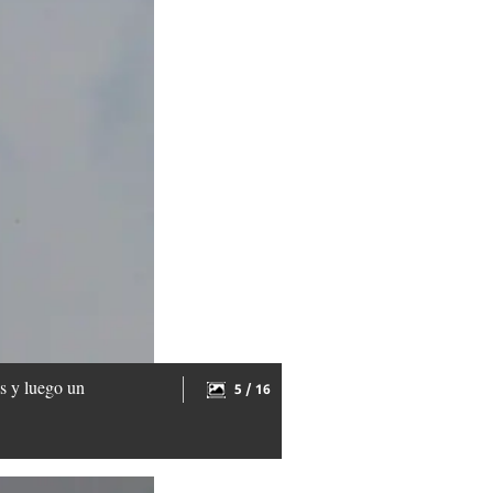
es y luego un
5 / 16