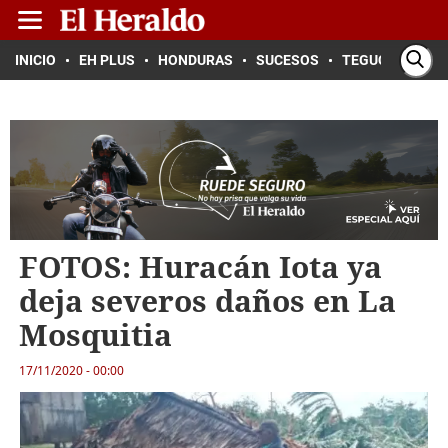
INICIO
EH PLUS
HONDURAS
SUCESOS
TEGUCIGALPA
FOTOS: Huracán Iota ya
deja severos daños en La
Mosquitia
17/11/2020 - 00:00